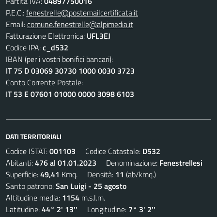
Partita IVA:
04897750016
P.E.C.:
fenestrelle@postemailcertificata.it
Email:
comune.fenestrelle@alpimedia.it
Fatturazione Elettronica:
UFL3EJ
Codice IPA:
c_d532
IBAN (per i vostri bonifici bancari):
IT 75 D 03069 30730 1000 0030 3723
Conto Corrente Postale:
IT 53 E 07601 01000 0000 3098 6103
DATI TERRITORIALI
Codice ISTAT:
001103
Codice Catastale:
D532
Abitanti:
476 al 01.01.2023
Denominazione:
Fenestrellesi
Superficie:
49,41
Kmq. Densità:
11
(ab/kmq.)
Santo patrono:
San Luigi - 25 agosto
Altitudine media:
1154
m.s.l.m.
Latitudine:
44° 2' 13''
Longitudine:
7° 3' 2''