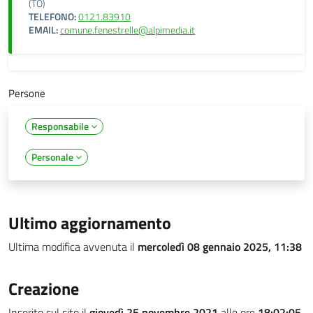
(TO)
TELEFONO:
0121.83910
EMAIL:
comune.fenestrelle@alpimedia.it
Persone
Responsabile
Personale
Ultimo aggiornamento
Ultima modifica avvenuta il
mercoledì 08 gennaio 2025, 11:38
Creazione
Inserito sul sito il
giovedì 25 novembre 2021
alle ore
18:02:05