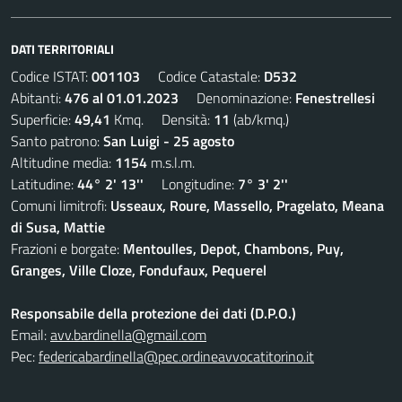
DATI TERRITORIALI
Codice ISTAT:
001103
Codice Catastale:
D532
Abitanti:
476 al 01.01.2023
Denominazione:
Fenestrellesi
Superficie:
49,41
Kmq. Densità:
11
(ab/kmq.)
Santo patrono:
San Luigi - 25 agosto
Altitudine media:
1154
m.s.l.m.
Latitudine:
44° 2' 13''
Longitudine:
7° 3' 2''
Comuni limitrofi:
Usseaux, Roure, Massello, Pragelato, Meana
di Susa, Mattie
Frazioni e borgate:
Mentoulles, Depot, Chambons, Puy,
Granges, Ville Cloze, Fondufaux, Pequerel
Responsabile della protezione dei dati (D.P.O.)
Email:
avv.bardinella@gmail.com
Pec:
federicabardinella@pec.ordineavvocatitorino.it