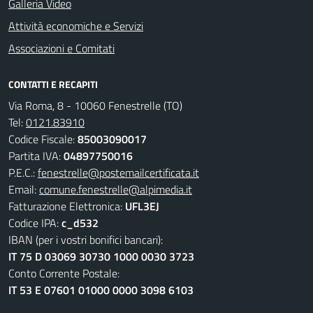
Galleria Video
Attività economiche e Servizi
Associazioni e Comitati
CONTATTI E RECAPITI
Via Roma, 8 - 10060 Fenestrelle (TO)
Tel:
0121.83910
Codice Fiscale:
85003090017
Partita IVA:
04897750016
P.E.C.:
fenestrelle@postemailcertificata.it
Email:
comune.fenestrelle@alpimedia.it
Fatturazione Elettronica:
UFL3EJ
Codice IPA:
c_d532
IBAN (per i vostri bonifici bancari):
IT 75 D 03069 30730 1000 0030 3723
Conto Corrente Postale:
IT 53 E 07601 01000 0000 3098 6103