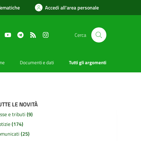
Tematiche
Accedi all'area personale
Facebook
YouTube
Telegram
RSS
Instagram
Cerca
one
Documenti e dati
Tutti gli argomenti
UTTE LE NOVITÀ
sse e tributi
(9)
otizie
(174)
omunicati
(25)