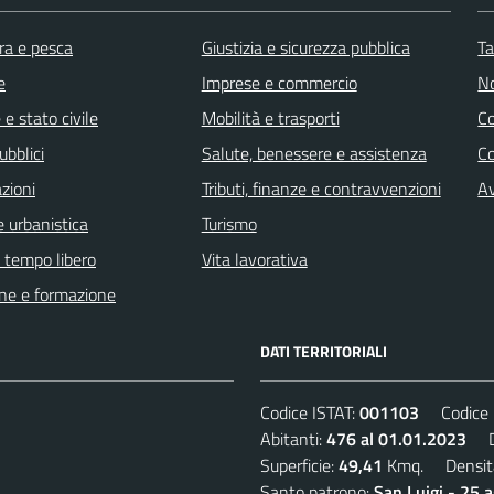
ra e pesca
Giustizia e sicurezza pubblica
Ta
e
Imprese e commercio
No
e stato civile
Mobilità e trasporti
C
ubblici
Salute, benessere e assistenza
Co
zioni
Tributi, finanze e contravvenzioni
Av
 urbanistica
Turismo
e tempo libero
Vita lavorativa
ne e formazione
DATI TERRITORIALI
Codice ISTAT:
001103
Codice C
Abitanti:
476 al 01.01.2023
De
Superficie:
49,41
Kmq. Densit
Santo patrono:
San Luigi - 25 