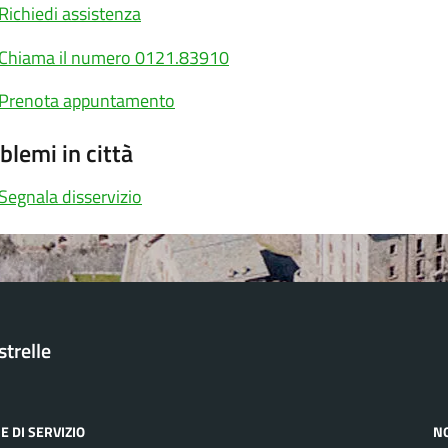
Richiedi assistenza
Chiama il numero 0121.83910
Prenota appuntamento
blemi in città
Segnala disservizio
trelle
E DI SERVIZIO
N