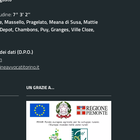
dine:
7° 3' 2''
, Massello, Pragelato, Meana di Susa, Mattie
Depot, Chambons, Puy, Granges, Ville Cloze,
ei dati (D.P.O.)
m
neavvocatitorino.it
UN GRAZIE A...