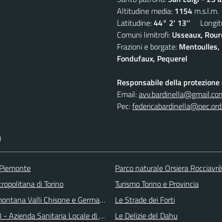
Altitudine media:
1154
m.s.l.m.
Latitudine:
44° 2' 13''
Longitu
Comuni limitrofi:
Usseaux, Roure
Frazioni e borgate:
Mentoulles, 
Fondufaux, Pequerel
Responsabile della protezione d
Email:
avv.bardinella@gmail.co
Pec:
federicabardinella@pec.ordi
I
 Piemonte
Parco naturale Orsiera Rocciavrè
ropolitana di Torino
Turismo Torino e Provincia
ontana Valli Chisone e Germanasca
Le Strade dei Forti
 - Azienda Sanitaria Locale di Collegno e Pinerolo
Le Delizie del Dahu