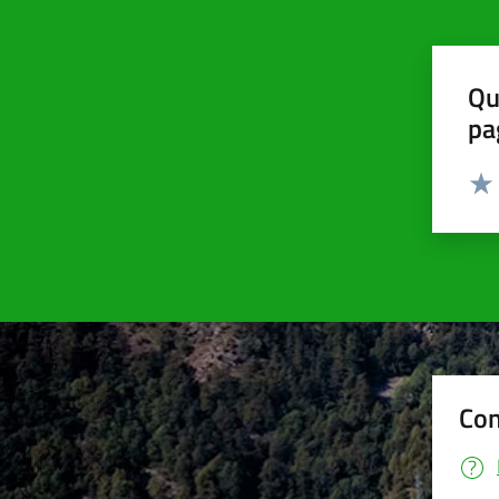
Qu
pa
Valut
Valu
Con