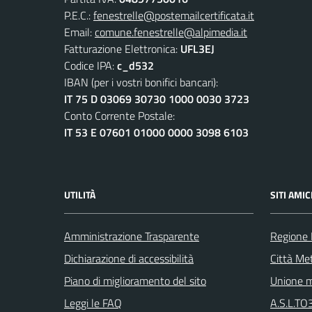
P.E.C.:
fenestrelle@postemailcertificata.it
Email:
comune.fenestrelle@alpimedia.it
Fatturazione Elettronica:
UFL3EJ
Codice IPA:
c_d532
IBAN (per i vostri bonifici bancari):
IT 75 D 03069 30730 1000 0030 3723
Conto Corrente Postale:
IT 53 E 07601 01000 0000 3098 6103
UTILITÀ
SITI AMIC
Amministrazione Trasparente
Regione
Dichiarazione di accessibilità
Città Met
Piano di miglioramento del sito
Unione m
Leggi le FAQ
A.S.L.TO3