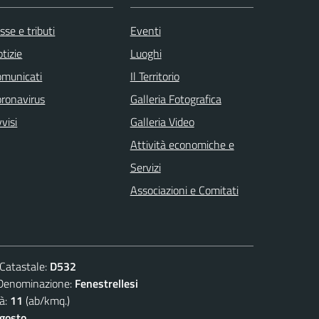
sse e tributi
Eventi
tizie
Luoghi
omunicati
Il Territorio
ronavirus
Galleria Fotografica
visi
Galleria Video
Attività economiche e
Servizi
Associazioni e Comitati
atastale:
D532
nominazione:
Fenestrellesi
à:
11
(ab/kmq.)
agosto