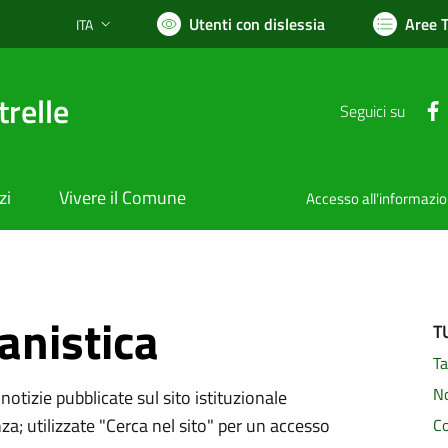
Utenti con dislessia
Aree 
ITA
Lingua attiva:
relle
Seguici su
zi
Vivere il Comune
Accesso all'informazi
anistica
T
Ta
N
notizie pubblicate sul sito istituzionale
za; utilizzate "Cerca nel sito" per un accesso
C