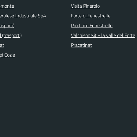
emonte
Visita Pinerolo
erolese Industriale SpA
Forte di Fenestrelle
asporti)
Pro Loco Fenestrelle
(trasporti)
Valchisone.it - la valle del Forte
nat
Pracatinat
pi Cozie