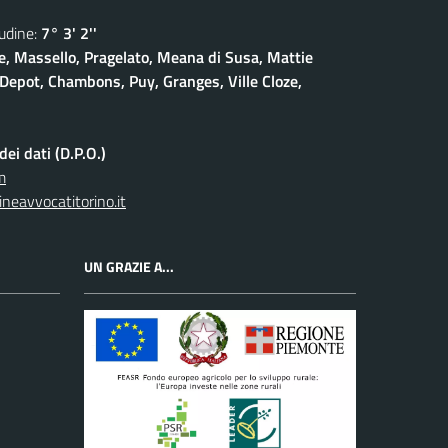
dine:
7° 3' 2''
, Massello, Pragelato, Meana di Susa, Mattie
Depot, Chambons, Puy, Granges, Ville Cloze,
ei dati (D.P.O.)
m
neavvocatitorino.it
UN GRAZIE A...