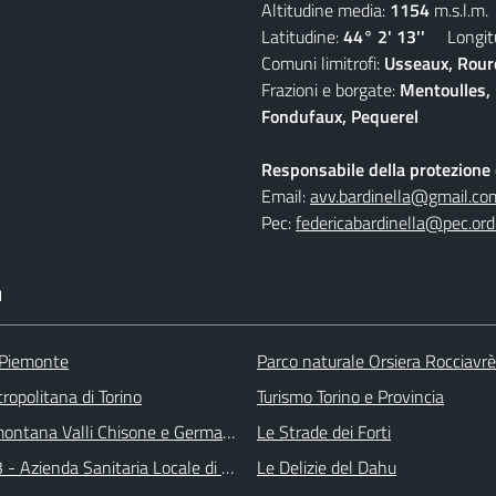
Altitudine media:
1154
m.s.l.m.
Latitudine:
44° 2' 13''
Longitu
Comuni limitrofi:
Usseaux, Roure
Frazioni e borgate:
Mentoulles, 
Fondufaux, Pequerel
Responsabile della protezione d
Email:
avv.bardinella@gmail.co
Pec:
federicabardinella@pec.ordi
I
 Piemonte
Parco naturale Orsiera Rocciavrè
ropolitana di Torino
Turismo Torino e Provincia
ontana Valli Chisone e Germanasca
Le Strade dei Forti
 - Azienda Sanitaria Locale di Collegno e Pinerolo
Le Delizie del Dahu