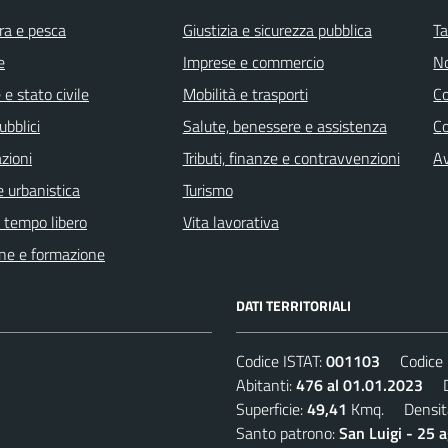
ra e pesca
Giustizia e sicurezza pubblica
Ta
e
Imprese e commercio
No
e stato civile
Mobilità e trasporti
C
ubblici
Salute, benessere e assistenza
Co
zioni
Tributi, finanze e contravvenzioni
Av
 urbanistica
Turismo
e tempo libero
Vita lavorativa
ne e formazione
DATI TERRITORIALI
Codice ISTAT:
001103
Codice C
Abitanti:
476 al 01.01.2023
De
Superficie:
49,41
Kmq. Densit
Santo patrono:
San Luigi - 25 