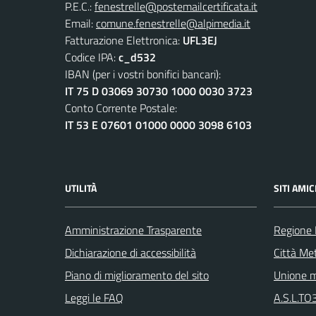
P.E.C.:
fenestrelle@postemailcertificata.it
Email:
comune.fenestrelle@alpimedia.it
Fatturazione Elettronica:
UFL3EJ
Codice IPA:
c_d532
IBAN (per i vostri bonifici bancari):
IT 75 D 03069 30730 1000 0030 3723
Conto Corrente Postale:
IT 53 E 07601 01000 0000 3098 6103
UTILITÀ
SITI AMIC
Amministrazione Trasparente
Regione
Dichiarazione di accessibilità
Città Met
Piano di miglioramento del sito
Unione m
Leggi le FAQ
A.S.L.TO3