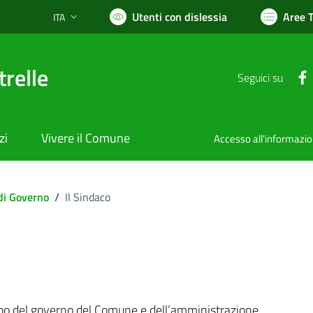
Utenti con dislessia
Aree 
ITA
Lingua attiva:
relle
Seguici su
zi
Vivere il Comune
Accesso all'informazi
di Governo
/
Il Sindaco
 capo del governo del Comune e dell’amministrazione