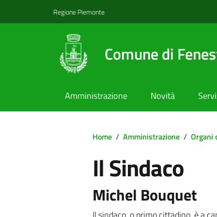
Regione Piemonte
Comune di Fenest
Amministrazione
Novità
Servi
Home
/
Amministrazione
/
Organi 
Il Sindaco
Il Sindaco
Michel Bouquet
Il sindaco, o primo cittadino, è a