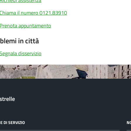
Richiedi assistenza
Chiama il numero 0121.83910
Prenota appuntamento
blemi in città
Segnala disservizio
trelle
E DI SERVIZIO
N