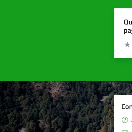
Qu
pa
Valut
Valu
Con