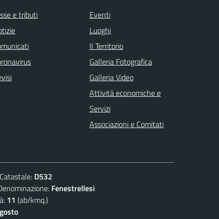
sse e tributi
Eventi
tizie
Luoghi
omunicati
Il Territorio
ronavirus
Galleria Fotografica
visi
Galleria Video
Attività economiche e
Servizi
Associazioni e Comitati
atastale:
D532
nominazione:
Fenestrellesi
à:
11
(ab/kmq.)
agosto