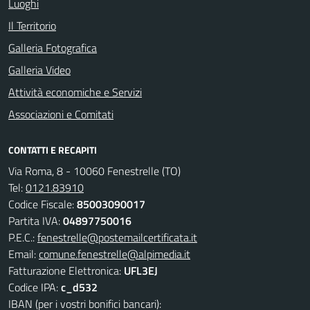
Luoghi
Il Territorio
Galleria Fotografica
Galleria Video
Attività economiche e Servizi
Associazioni e Comitati
CONTATTI E RECAPITI
Via Roma, 8 - 10060 Fenestrelle (TO)
Tel:
0121.83910
Codice Fiscale:
85003090017
Partita IVA:
04897750016
P.E.C.:
fenestrelle@postemailcertificata.it
Email:
comune.fenestrelle@alpimedia.it
Fatturazione Elettronica:
UFL3EJ
Codice IPA:
c_d532
IBAN (per i vostri bonifici bancari):