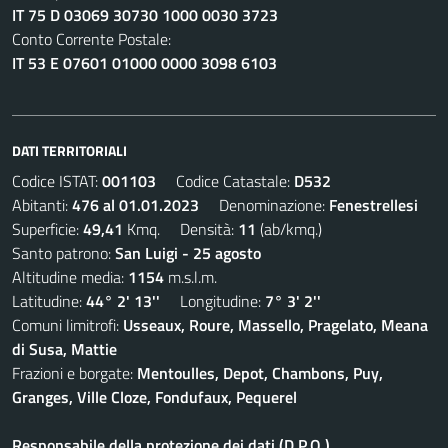
IT 75 D 03069 30730 1000 0030 3723
Conto Corrente Postale:
IT 53 E 07601 01000 0000 3098 6103
DATI TERRITORIALI
Codice ISTAT:
001103
Codice Catastale:
D532
Abitanti:
476 al 01.01.2023
Denominazione:
Fenestrellesi
Superficie:
49,41
Kmq. Densità:
11
(ab/kmq.)
Santo patrono:
San Luigi - 25 agosto
Altitudine media:
1154
m.s.l.m.
Latitudine:
44° 2' 13''
Longitudine:
7° 3' 2''
Comuni limitrofi:
Usseaux, Roure, Massello, Pragelato, Meana
di Susa, Mattie
Frazioni e borgate:
Mentoulles, Depot, Chambons, Puy,
Granges, Ville Cloze, Fondufaux, Pequerel
Responsabile della protezione dei dati (D.P.O.)