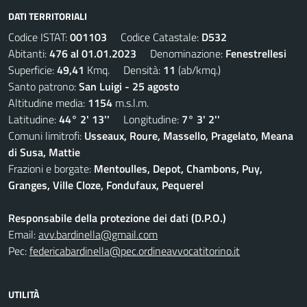
DATI TERRITORIALI
Codice ISTAT:
001103
Codice Catastale:
D532
Abitanti:
476 al 01.01.2023
Denominazione:
Fenestrellesi
Superficie:
49,41
Kmq. Densità:
11
(ab/kmq.)
Santo patrono:
San Luigi - 25 agosto
Altitudine media:
1154
m.s.l.m.
Latitudine:
44° 2' 13''
Longitudine:
7° 3' 2''
Comuni limitrofi:
Usseaux, Roure, Massello, Pragelato, Meana
di Susa, Mattie
Frazioni e borgate:
Mentoulles, Depot, Chambons, Puy,
Granges, Ville Cloze, Fondufaux, Pequerel
Responsabile della protezione dei dati (D.P.O.)
Email:
avv.bardinella@gmail.com
Pec:
federicabardinella@pec.ordineavvocatitorino.it
UTILITÀ