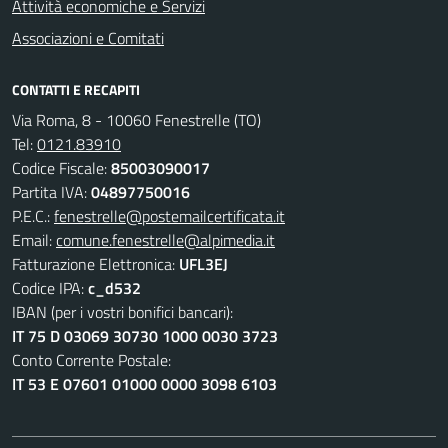
Attività economiche e Servizi
Associazioni e Comitati
CONTATTI E RECAPITI
Via Roma, 8 - 10060 Fenestrelle (TO)
Tel:
0121.83910
Codice Fiscale:
85003090017
Partita IVA:
04897750016
P.E.C.:
fenestrelle@postemailcertificata.it
Email:
comune.fenestrelle@alpimedia.it
Fatturazione Elettronica:
UFL3EJ
Codice IPA:
c_d532
IBAN (per i vostri bonifici bancari):
IT 75 D 03069 30730 1000 0030 3723
Conto Corrente Postale:
IT 53 E 07601 01000 0000 3098 6103