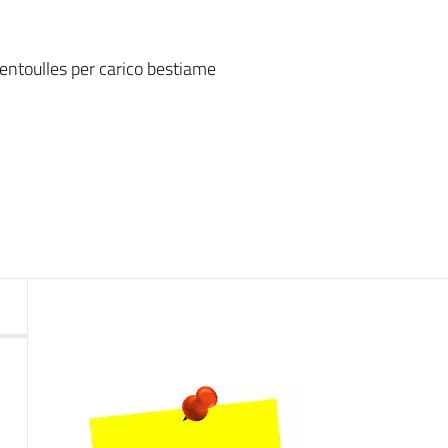
nto
entoulles per carico bestiame