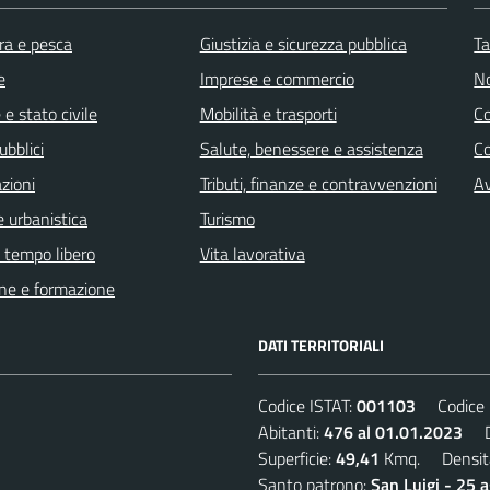
ra e pesca
Giustizia e sicurezza pubblica
Ta
e
Imprese e commercio
No
e stato civile
Mobilità e trasporti
C
ubblici
Salute, benessere e assistenza
Co
zioni
Tributi, finanze e contravvenzioni
Av
 urbanistica
Turismo
e tempo libero
Vita lavorativa
ne e formazione
DATI TERRITORIALI
Codice ISTAT:
001103
Codice C
Abitanti:
476 al 01.01.2023
De
Superficie:
49,41
Kmq. Densit
Santo patrono:
San Luigi - 25 