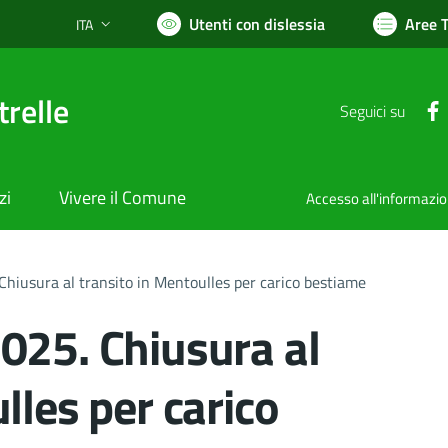
Utenti con dislessia
Aree 
ITA
Lingua attiva:
relle
Seguici su
zi
Vivere il Comune
Accesso all'informazi
hiusura al transito in Mentoulles per carico bestiame
025. Chiusura al
lles per carico