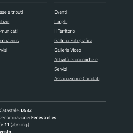
sse e tributi
Eventi
tizie
Luoghi
omunicati
Il Territorio
ronavirus
Galleria Fotografica
visi
Galleria Video
Attività economiche e
Servizi
Associazioni e Comitati
atastale:
D532
nominazione:
Fenestrellesi
à:
11
(ab/kmq.)
agosto