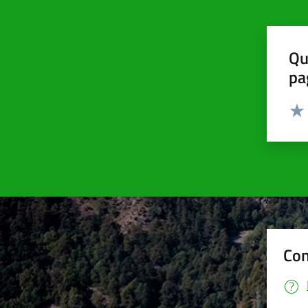
Qu
pa
Valut
Valu
Con