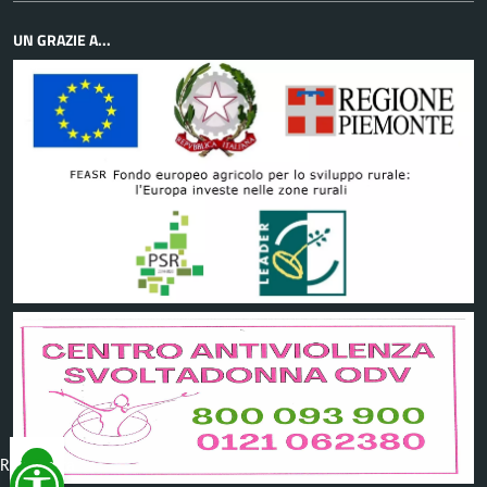
UN GRAZIE A...
Reimposta
tutto