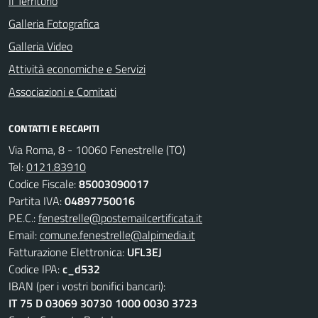
Il Territorio
Galleria Fotografica
Galleria Video
Attività economiche e Servizi
Associazioni e Comitati
CONTATTI E RECAPITI
Via Roma, 8 - 10060 Fenestrelle (TO)
Tel:
0121.83910
Codice Fiscale:
85003090017
Partita IVA:
04897750016
P.E.C.:
fenestrelle@postemailcertificata.it
Email:
comune.fenestrelle@alpimedia.it
Fatturazione Elettronica:
UFL3EJ
Codice IPA:
c_d532
IBAN (per i vostri bonifici bancari):
IT 75 D 03069 30730 1000 0030 3723