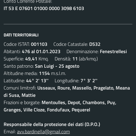
Conto Corrente Postale:
IT 53 E 07601 01000 0000 3098 6103
DATI TERRITORIALI
Codice ISTAT:
001103
Codice Catastale:
D532
Abitanti:
476 al 01.01.2023
Denominazione:
Fenestrellesi
Superficie:
49,41
Kmq. Densità:
11
(ab/kmq.)
Santo patrono:
San Luigi - 25 agosto
Altitudine media:
1154
m.s.l.m.
Latitudine:
44° 2' 13''
Longitudine:
7° 3' 2''
Comuni limitrofi:
Usseaux, Roure, Massello, Pragelato, Meana
di Susa, Mattie
Frazioni e borgate:
Mentoulles, Depot, Chambons, Puy,
Granges, Ville Cloze, Fondufaux, Pequerel
Responsabile della protezione dei dati (D.P.O.)
Email:
avv.bardinella@gmail.com